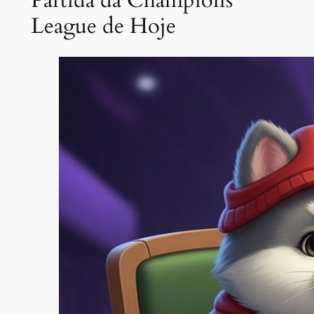
League de Hoje