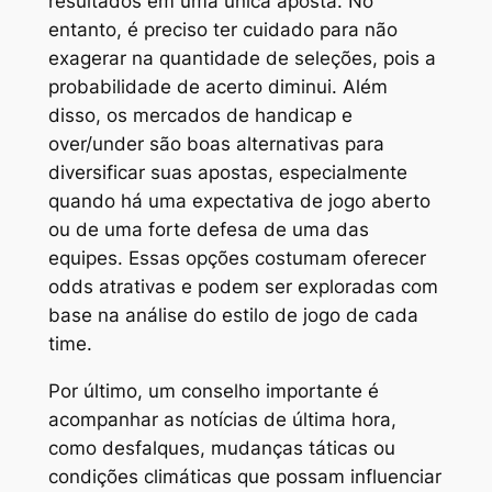
resultados em uma única aposta. No
entanto, é preciso ter cuidado para não
exagerar na quantidade de seleções, pois a
probabilidade de acerto diminui. Além
disso, os mercados de handicap e
over/under são boas alternativas para
diversificar suas apostas, especialmente
quando há uma expectativa de jogo aberto
ou de uma forte defesa de uma das
equipes. Essas opções costumam oferecer
odds atrativas e podem ser exploradas com
base na análise do estilo de jogo de cada
time.
Por último, um conselho importante é
acompanhar as notícias de última hora,
como desfalques, mudanças táticas ou
condições climáticas que possam influenciar