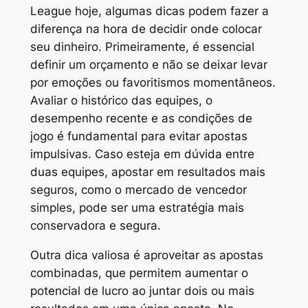
League hoje, algumas dicas podem fazer a
diferença na hora de decidir onde colocar
seu dinheiro. Primeiramente, é essencial
definir um orçamento e não se deixar levar
por emoções ou favoritismos momentâneos.
Avaliar o histórico das equipes, o
desempenho recente e as condições de
jogo é fundamental para evitar apostas
impulsivas. Caso esteja em dúvida entre
duas equipes, apostar em resultados mais
seguros, como o mercado de vencedor
simples, pode ser uma estratégia mais
conservadora e segura.
Outra dica valiosa é aproveitar as apostas
combinadas, que permitem aumentar o
potencial de lucro ao juntar dois ou mais