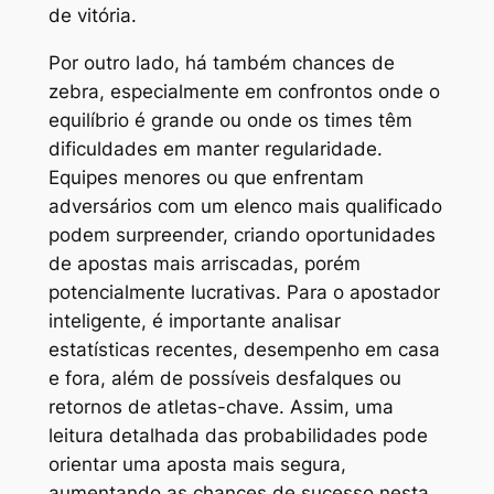
de vitória.
Por outro lado, há também chances de
zebra, especialmente em confrontos onde o
equilíbrio é grande ou onde os times têm
dificuldades em manter regularidade.
Equipes menores ou que enfrentam
adversários com um elenco mais qualificado
podem surpreender, criando oportunidades
de apostas mais arriscadas, porém
potencialmente lucrativas. Para o apostador
inteligente, é importante analisar
estatísticas recentes, desempenho em casa
e fora, além de possíveis desfalques ou
retornos de atletas-chave. Assim, uma
leitura detalhada das probabilidades pode
orientar uma aposta mais segura,
aumentando as chances de sucesso nesta