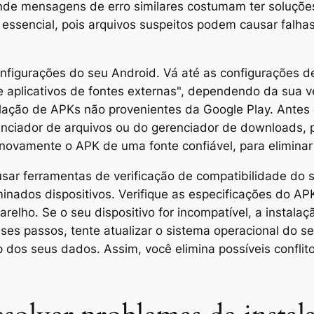
nde mensagens de erro similares costumam ter soluções e
 essencial, pois arquivos suspeitos podem causar falha
onfigurações do seu Android. Vá até as configurações d
e aplicativos de fontes externas", dependendo da sua v
talação de APKs não provenientes da Google Play. Ante
ciador de arquivos ou do gerenciador de downloads, pa
xar novamente o APK de uma fonte confiável, para elimin
usar ferramentas de verificação de compatibilidade do 
inados dispositivos. Verifique as especificações do APK
elho. Se o seu dispositivo for incompatível, a instala
es passos, tente atualizar o sistema operacional do seu
 dos seus dados. Assim, você elimina possíveis conflit