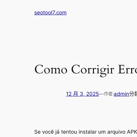
跳
seotool7.com
至
主
要
內
容
Como Corrigir Erro
12 月 3, 2025
—
admin
分
作者:
Se você já tentou instalar um arquivo AP