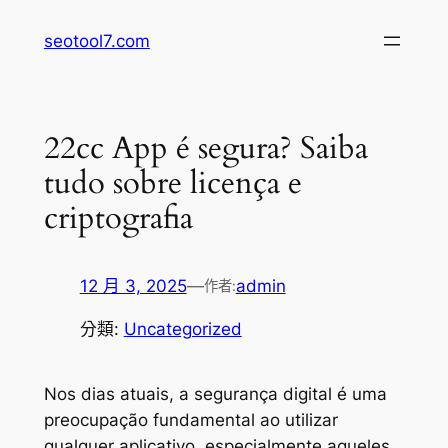
跳
seotool7.com
至
主
要
內
22cc App é segura? Saiba
容
tudo sobre licença e
criptografia
12 月 3, 2025
—
admin
作者:
分類:
Uncategorized
Nos dias atuais, a segurança digital é uma
preocupação fundamental ao utilizar
qualquer aplicativo, especialmente aqueles